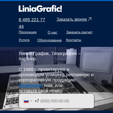
8 495 221 77
Заказать звонок
44
Продукция
Заказать расчет
О нас
Услуги
Контакты
Оборудование
Линия График. Типография –
партнёр.
С 1988 г. проектируем и
производим упаковку, рекламную и
корпоративную продукцию.
Позвоните
нам, или
оставьте свой номер
+7